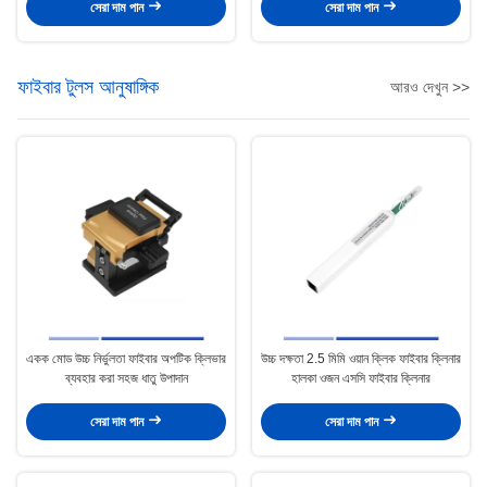
20KM
২০কেএম
সেরা দাম পান
সেরা দাম পান
ফাইবার টুলস আনুষাঙ্গিক
আরও দেখুন >>
একক মোড উচ্চ নির্ভুলতা ফাইবার অপটিক ক্লিভার
উচ্চ দক্ষতা 2.5 মিমি ওয়ান ক্লিক ফাইবার ক্লিনার
ব্যবহার করা সহজ ধাতু উপাদান
হালকা ওজন এসসি ফাইবার ক্লিনার
সেরা দাম পান
সেরা দাম পান