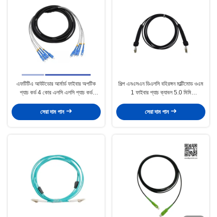
এফটিটিএ আউটডোর আর্মার্ড ফাইবার অপটিক
শিল্প এনএসএন ডিএলসি বহিরঙ্গন মাল্টিমোড ওএম
প্যাচ কর্ড 4 কোর এলসি এলসি প্যাচ কর্ড
1 ফাইবার প্যাচ ক্যাবল 5.0 মিমি
এলএসজেডএইচ জ্যাকেট 5 মি
এলএসজেডএইচ জ্যাকেট 3 মি
সেরা দাম পান
সেরা দাম পান