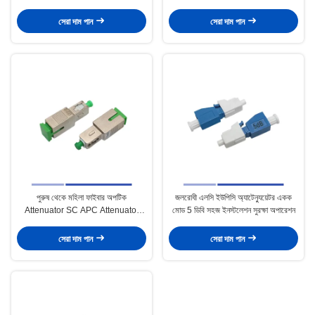
হালকা
সেরা দাম পান
সেরা দাম পান
পুরুষ থেকে মহিলা ফাইবার অপটিক
জলরোধী এলসি ইউপিসি অ্যাটেন্যুয়েটর একক
Attenuator SC APC Attenuator
মোড 5 ডিবি সহজ ইনস্টলেশন সুরক্ষা অপারেশন
একক মোড 10dB
সেরা দাম পান
সেরা দাম পান