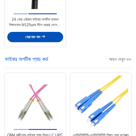
24 কোর এরিয়াল ফাইবার অপটিক ক্যাবল
সিঙ্গলমোড 9/125um স্টিল ওয়্যার মেসেঞ্জার
PE GYTC8S সহ
সেরা দাম পান
ফাইবার অপটিক প্যাচ কর্ড
আরও দেখুন >>
OM4 মাল্টিমোড ফাইবার প্যাচ লিডস LC UPC
এসসি/ইউপিসি-এসসি/ইউপিসি সিঙ্গল মোড ডুপ্লেক্স