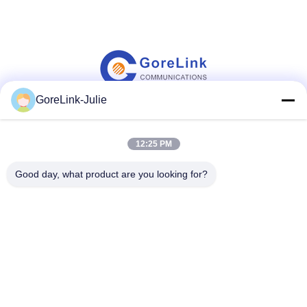
GoreLink-Julie
সোশ্যাল মিডিয়া
12:25 PM
Good day, what product are you looking for?
দ্রুত যোগাযোগ
টেলিফোন
86-755-89320995
ই-মেইল
sales@gorelink.com
ঠিকানা