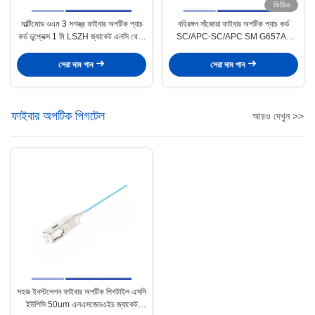
ভিডিও
মাল্টিমোড ওএম 3 সশস্ত্র ফাইবার অপটিক প্যাচ
বহিরঙ্গন সাঁজোয়া ফাইবার অপটিক প্যাচ কর্ড
কর্ড ডুপ্লেক্স 1 মি LSZH জ্যাকেট এলসি থেকে
SC/APC-SC/APC SM G657A2
এলসি ফাইবার তারের
সিমপ্লেক্স ৩ মিটার OFNR UV জ্যাকেট
সেরা দাম পান
সেরা দাম পান
ফাইবার অপটিক পিগটেল
আরও দেখুন >>
সহজ ইনস্টলেশন ফাইবার অপটিক পিগটাইল এসসি
ইউপিসি 50um এলএসজেডএইচ জ্যাকেট