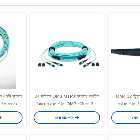
ে এলসি ফাইবার
24 ফাইবার OM3 MTP® ফাইবার অপটিক
OM4 12 স্ট্র্যা
 উচ্চ ঘনত্বের
ট্রাঙ্ক ক্যাবল মহিলা OM3 মাল্টিমোড 3m
ক্যাবল মহিলা 1
5 মিটার
LSZH
অ
সেরা দাম পান
সেরা