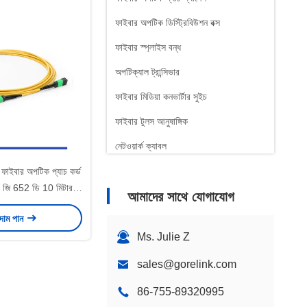
ফাইবার অপটিক ডিস্ট্রিবিউশন বক্স
ফাইবার স্প্লাইস বন্ধ
অপটিক্যাল ট্রান্সিভার
ফাইবার মিডিয়া কনভার্টার সুইচ
ফাইবার টুলস আনুষাঙ্গিক
নেটওয়ার্ক ক্যাবল
প্যাচ প্যানেল
াইবার অপটিক প্যাচ কর্ড
 জি 652 ডি 10 মিটার
আমাদের সাথে যোগাযোগ
টেলিকম আনুষাঙ্গিক
যাবলস ওএফএনপি টাইপ বি
 দাম পান
Ms. Julie Z
sales@gorelink.com
86-755-89320995