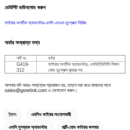
ডেটাশিট ডাউনলোড করুন
ফাইবার অপটিক অ্যাডাপ্টার-এসসি এসএম ডুপ্লেক্স সিরিজ
অর্ডার সংক্রান্ত তথ্য
পার্ট নং.
বর্ণনা
G419-
ফাইবার অপটিক অ্যাডাপ্টার, এসসি/ইউপিসি সিঙ্গল
312
মোড ডুপ্লেক্স ফ্ল্যাঞ্জ সহ
আপনার যদি আরও সাহায্যের প্রয়োজন হয়, তাহলে দয়া করে আমাদের সাথে
sales@gorelink.com এ যোগাযোগ করুন।
ট্যাগ:
এমপিও ফাইবার সংযোগকারী
এলসি লুপব্যাক অ্যাডাপ্টার
মাল্টি-মোড ফাইবার কপলার