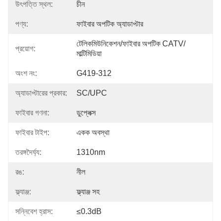
উৎপত্তি স্থল:
চীন
পণ্য:
ফাইবার অপটিক অ্যাডাপ্টার
টেলিকমিউনিকেশন/ফাইবার অপটিক CATV/
প্রয়োগ:
মাল্টিমিডিয়া
অংশ নং:
G419-312
অ্যাডাপ্টারের প্রকার:
SC/UPC
ফাইবার গণনা:
ডুপ্লেক্স
ফাইবার টাইপ:
একক অবস্থা
তরঙ্গদৈর্ঘ্য:
1310nm
রঙ:
নীল
ফ্ল্যাঞ্জ:
ফ্ল্যাঞ্জ সহ
সন্নিবেশ হ্রাস:
≤0.3dB