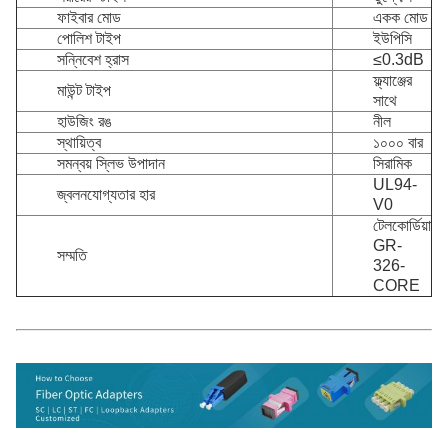
ফাইবার মোড
একক মোড
পোলিশ টাইপ
ইউপিসি
সন্নিবেশ হ্রাস
≤0.3dB
ফ্ল্যাঞ্জের
মাউন্ট টাইপ
সাথে
হাউজিং রঙ
নীল
স্থায়িত্ব
১০০০ বার
সমন্বয় স্লিভ উপাদান
সিরামিক
UL94-
জ্বলনযোগ্যতার হার
V0
টেলকোর্ডিয়া
GR-
সম্মতি
326-
CORE