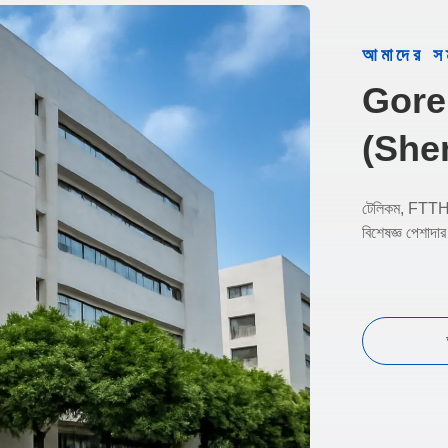
আমাদের সম
Gore
(She
টেলিকম, FTTH এ
বিশেষজ্ঞ পেশাদ