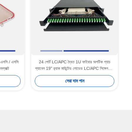
স এলসি / এসসি
24 পোর্ট LC/APC দ্বৈত 1U ফাইবার অপটিক প্যাচ
মপ্যাক্ট
প্যানেল 19" র‍্যাক মাউন্টেড লোডেড LC/APC সিঙ্গেলমোড
দ্বৈত অ্যাডাপ্টার
সেরা দাম পান