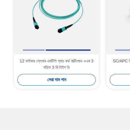
12 ফাইবার প্লেনাম এমটিপি প্যাচ কর্ড মাল্টিমোড ওএম 3
SC/APC সি
মহিলা 3 মি টাইপ বি
সেরা দাম পান