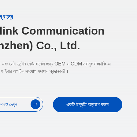
্বন্ধে
link Communication
nzhen) Co., Ltd.
বং ডেটা সেন্টার নেটওয়ার্কের জন্য OEM ও ODM ম্যানুফ্যাকচারিং-এ
ার ফাইবার অপটিক সংযোগ সমাধান প্রদানকারী।
আরও দেখুন
একটি উদ্ধৃতি অনুরোধ করুন