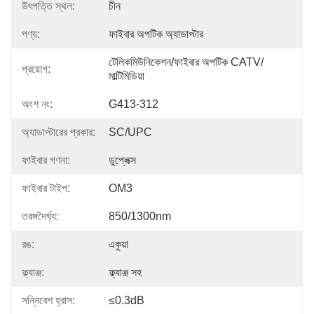
উৎপত্তি স্থল:
চীন
পণ্য:
ফাইবার অপটিক অ্যাডাপ্টার
টেলিকমিউনিকেশন/ফাইবার অপটিক CATV/
প্রয়োগ:
মাল্টিমিডিয়া
অংশ নং:
G413-312
অ্যাডাপ্টারের প্রকার:
SC/UPC
ফাইবার গণনা:
ডুপ্লেক্স
ফাইবার টাইপ:
OM3
তরঙ্গদৈর্ঘ্য:
850/1300nm
রঙ:
একুয়া
ফ্ল্যাঞ্জ:
ফ্ল্যাঞ্জ সহ
সন্নিবেশ হ্রাস:
≤0.3dB