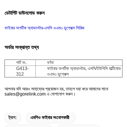
ডেটাশিট ডাউনলোড করুন
ফাইবার অপটিক অ্যাডাপ্টার-এসসি ওএম৩ ডুপ্লেক্স সিরিজ
অর্ডার সংক্রান্ত তথ্য
পার্ট নং.
বর্ণনা
G413-
ফাইবার অপটিক অ্যাডাপ্টার, এসসি/ইউপিসি মাল্টিমোড
312
ওএম৩ ডুপ্লেক্স
আপনার যদি আরও সাহায্যের প্রয়োজন হয়, তাহলে দয়া করে আমাদের সাথে
sales@gorelink.com এ যোগাযোগ করুন।
ট্যাগ:
এমপিও ফাইবার সংযোগকারী