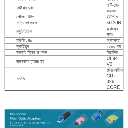
মাল্টি-মোড
ফাইবার মোড
ওএম৩
পোলিশ টাইপ
ইউপিসি
সন্নিবেশ হ্রাস
≤0.3dB
ফ্ল্যাঞ্জের
মাউন্ট টাইপ
সাথে
হাউজিং রঙ
অ্যাকোয়া
স্থায়িত্ব
১০০০ বার
সমন্বয় স্লিভ উপাদান
সিরামিক
UL94-
জ্বলনযোগ্যতার হার
V0
টেলকোর্ডিয়া
GR-
সম্মতি
326-
CORE