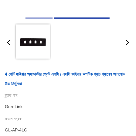
4 পোর্ট ফাইবার অ্যাডাপ্টার প্লেট এলসি / এসসি ফাইবার অপটিক প্যাচ প্যানেল আনলোড
উচ্চ নির্ভুলতা
ব্র্যান্ড নাম:
GoreLink
মডেল নম্বর:
GL-AP-4LC