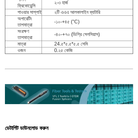
২-৩ হার্জ
ফ্রিকোয়েন্সি
পাওয়ার সাপ্লাই
২টি এএএ আলকালাইন ব্যাটারি
অপারেটিং
-১০-+৪৫ (°C)
তাপমাত্রা
সংরক্ষণ
-৪০-+৭০ (ডিগ্রি সেলসিয়াস)
তাপমাত্রা
মাত্রা
24.৫*৫.৫*৫.৫ সেমি
ওজন
0.২৫ কেজি
ডেটাশিট ডাউনলোড করুন