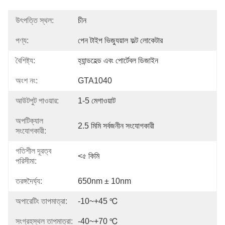
উৎপত্তি স্থল:
চীন
পণ্য:
পেন টাইপ ভিজ্যুয়াল ফল্ট লোকেটার
বৈশিষ্ট্য:
হ্যান্ডহেল্ড এবং পোর্টেবল ডিজাইন
অংশ নং:
GTA1040
আউটপুট পাওয়ার:
1-5 মেগাওয়াট
অপটিক্যাল
2.5 মিমি সর্বজনীন সংযোগকারী
সংযোগকারী:
গতিশীল দূরত্ব
<৫ কিমি
পরিসীমা:
তরঙ্গদৈর্ঘ্য:
650nm ± 10nm
অপারেটিং তাপমাত্রা:
-10~+45 ℃
সংগ্রহস্থল তাপমাত্রা:
-40~+70 ℃