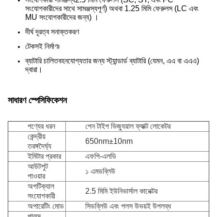
সংযোগকারীদের সাথে সামঞ্জস্যপূর্ণ) অথবা 1.25 মিমি ফেরুলস (LC এবং
MU সংযোগকারীদের জন্য) ।
দীর্ঘ দূরত্ব সনাক্তকরণ
টেকসই নির্মাণঃ
ব্যাটারি চালিত
বহনযোগ্যতার জন্য স্ট্যান্ডার্ড ব্যাটারি (যেমন, এএ বা এএএ)
দ্বারা।
সাধারণ স্পেসিফিকেশন
পণ্যের ধরন
পেন টাইপ ভিজ্যুয়াল ফ্যাক্ট লোকেটর
কেন্দ্রীয়
650nm±10nm
তরঙ্গদৈর্ঘ্য
ইমিটার প্রকার
এফপি-এলডি
আউটপুট
১ এমডব্লিউ
পাওয়ার
অপটিক্যাল
2.5 মিমি ইউনিভার্সাল কানেক্টর
সংযোগকারী
অপারেটিং মোড
সিডব্লিউ এবং পলস উভয়ই উপলব্ধ
পালস