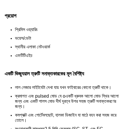
প্রয়োগ
প্রিমিস ওয়্যারিং
ভয়েস/ডেটা
স্থানীয় এলাকা নেটওয়ার্ক
এফটিটিএইচ
একটি ভিজ্যুয়াল ত্রুটি সনাক্তকারকের মূল বৈশিষ্ট্য
লাল লেজার লাইট
যেটা দেখা যায় যখন ফাইবারের কোনো ত্রুটি থাকে।
ক্রমাগত এবং pulsed মোড যে o
একটি ধ্রুবক আলো মোড স্থির আলো
জন্য এবং একটি পালস মোড দীর্ঘ দূরত্ব উপর সহজ ত্রুটি সনাক্তকরণের
জন্য।
কমপ্যাক্ট এবং পোর্টেবল
ছোট, হালকা ডিজাইন যা মাঠে বহন করা সহজ করে
তোলে।
সংযোগকারী সামঞ্জস্য
2.5 মিমি ফেরুলস (SC, ST, এবং FC