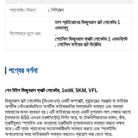
প্যাকেজিং বিবরণ:
১ পিসি/বক্স
তাপ প্রতিরোধের ভিজ্যুয়াল ফল্ট লোকেটর 1 
এমডাব্লু
বিশেষভাবে তুলে ধরা:
, 
পোর্টেবল ভিজ্যুয়াল ফ্যাক্ট লোকেটর 1 এমডব্লিউ
, 
পোর্টেবল ফাইবার ফল্ট ডিটেক্টর
পণ্যের বর্ণনা
পেন টাইপ ভিজ্যুয়াল ফ্যাক্ট লোকেটর, 1mW, 5KM, VFL
ভিজ্যুয়াল ফল্ট লোকেটার (ভিএফএল) একটি কম্প্যাক্ট, হ্যান্ডহেল্ড সরঞ্জাম যা ফাইবার
অপটিক নেটওয়ার্কগুলিতে অপটিক ফাইবারগুলির সমস্যাগুলি সনাক্ত এবং সমস্যা
সমাধানের জন্য ব্যবহৃত হয়।এটি ফাইবারের মধ্যে একটি দৃশ্যমান লাল লেজার আলো
(সাধারণত 650 এনএম তরঙ্গদৈর্ঘ্যে) নির্গত করে, যা টেকনিশিয়ানদের ভাঙ্গন, বাঁক,
ত্রুটিযুক্ত স্প্লাইস এবং অন্যান্য ত্রুটিগুলি দৃশ্যমানভাবে সনাক্ত করতে সক্ষম
করে।এটি প্যাচ প্যানেলের সংযোগকারীগুলি সনাক্ত করতে এবং স্প্লাইসিং
অপারেশনের সময় ফাইবারগুলি সনাক্ত করতেও প্রয়োগ করা যেতে পারে.