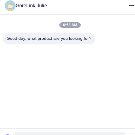
86-755-89320995
GoreLink-Julie
ই-মেইল
sales@gorelink.com
6:53 AM
ঠিকানা
Good day, what product are you looking for?
৪ এফ, বিল্ডিং ই, শেনটু সেন্টার, ১ নং হুইলং রোড, লংগাং জেলা, শেঞ্জেন, চীন
গোপনীয়তা নীতি
|
সাইট ম্যাপ
চীন ভালো মানের ইনডোর ফাইবার অপটিক ক্যাবল সরবরাহকারী। কপিরাইট © 2025-
2026 Gorelink Communication (Shenzhen) Co., Ltd. সমস্ত অধিকার
সংরক্ষিত।