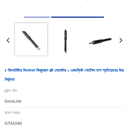
৫ কিলোমিটার ভিএফএল ভিজ্যুয়াল ফল্ট লোকেটার ১ এমডব্লিউ পোর্টেবল তাপ প্রতিরোধের উচ্চ
নির্ভুলতা
ব্র্যান্ড নাম:
GoreLink
মডেল নম্বর:
GTA1040