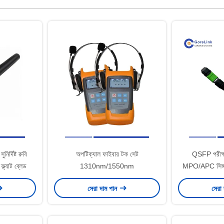
ির্দিষ্ট রুবি
অপটিক্যাল ফাইবার টক সেট
QSFP পরীক্ষ
ফ্ল্যাট ব্লেড
1310nm/1550nm
MPO/APC সিঙ্গল
সেরা দাম পান
সেরা