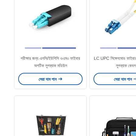
পরীক্ষার জন্য এলসি/ইউপিসি ওএম৩ ফাইবার
LC UPC সিঙ্গেলমোড ফাইবার 
অপটিক লুপব্যাক মডিউল
লুপব্যাক কেবল
সেরা দাম পান
সেরা দাম পান