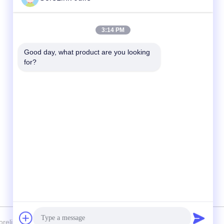
দ্রুত যোগাযোগ
3:14 PM
টেলিফোন
Good day, what product are you looking 
for?
86-755-89320995
ই-মেইল
sales@gorelink.com
ঠিকানা
৪ এফ, বিল্ডিং ই, শেনটু সেন্টার, ১ নং হুইলং রোড, লংগাং জেলা,
শেঞ্জেন, চীন
 Gorelink Communication (Shenzhen) Co., Ltd. সমস্ত অধিকার সংরক্ষিত।