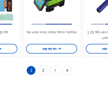
টুল কিট
উচ্চ গুণমান সম্পন্ন ফাইবার ফিউশন স্প্লাইসার
1.25 মিমি ওয়ান-
এলসি
সেরা দাম পান
সেরা
1
2