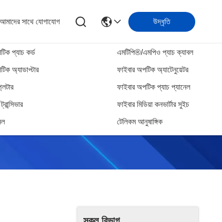
আমাদের সাথে যোগাযোগ
উদ্ধৃতি
িক প্যাচ কর্ড
এমটিপি®/এমপিও প্যাচ ক্যাবল
িক অ্যাডাপ্টার
ফাইবার অপটিক অ্যাটেনুয়েটর
্লিটার
ফাইবার অপটিক প্যাচ প্যানেল
্রান্সিভার
ফাইবার মিডিয়া কনভার্টার সুইচ
েল
টেলিকম আনুষাঙ্গিক
সকল বিভাগ