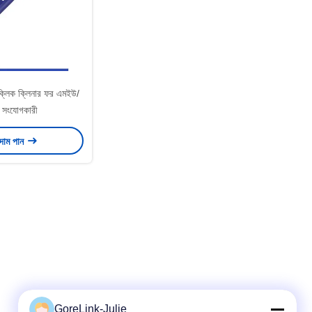
ক্লিক ক্লিনার ফর এমইউ/
 সংযোগকারী
 দাম পান
GoreLink-Julie