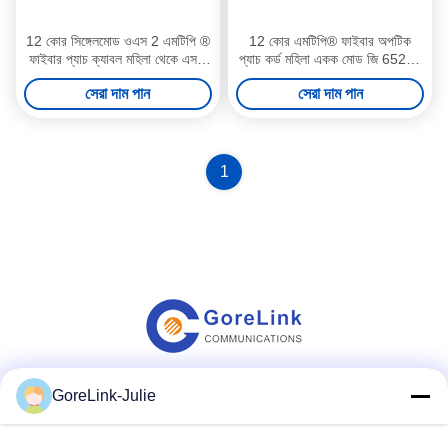
12 কোর সিঙ্গেলমোড ওএস 2 এমটিপি ®
12 কোর এমটিপি® ফাইবার অপটিক
ফাইবার প্যাচ ক্যাবল মহিলা থেকে এসসি
প্যাচ কর্ড মহিলা একক মোড জি 652 ডি
সিম্প্লেক্স 3 মি এলএসজেডএইচ
10 মিটার ফাইবার প্যাচ ক্যাবলস
সেরা দাম পান
সেরা দাম পান
ওএফএনপি টাইপ বি
1
GoreLink-Julie
সোশ্যাল মিডিয়া