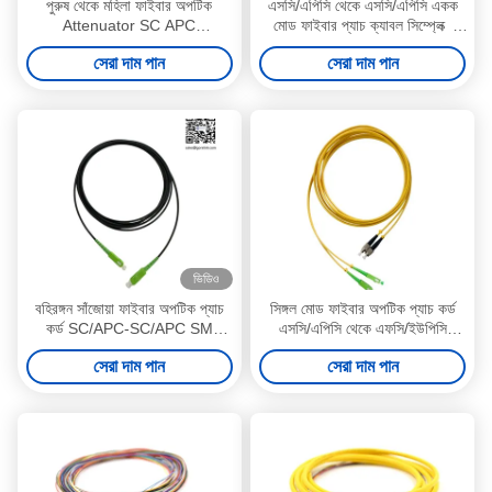
পুরুষ থেকে মহিলা ফাইবার অপটিক
এসসি/এপিসি থেকে এসসি/এপিসি একক
Attenuator SC APC
মোড ফাইবার প্যাচ ক্যাবল সিম্প্লেক্স
Attenuator একক মোড 10dB
এলএসজেডএইচ 3 মি 2.0 মিমি প্যাচ
সেরা দাম পান
সেরা দাম পান
কর্ড
ভিডিও
বহিরঙ্গন সাঁজোয়া ফাইবার অপটিক প্যাচ
সিঙ্গল মোড ফাইবার অপটিক প্যাচ কর্ড
কর্ড SC/APC-SC/APC SM
এসসি/এপিসি থেকে এফসি/ইউপিসি
G657A2 সিমপ্লেক্স ৩ মিটার OFNR
ডুপ্লেক্স ৩.০ মিমি এলএসজেডএইচ
সেরা দাম পান
সেরা দাম পান
UV জ্যাকেট
ফাইবার অপটিক প্যাচ লিড