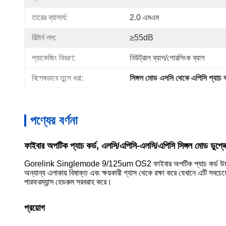
তারের ব্যাসার্ধ:
2.0 এমএম
রিটার্ন লস:
≥55dB
প্যাকেজিং বিবরণ:
নিউট্রাল ব্যাগ/গোরলিংক ব্যাগ
বিশেষভাবে তুলে ধরা:
সিঙ্গল মোড এসসি থেকে এপিসি প্যাচ ক
পণ্যের বর্ণনা
ফাইবার অপটিক প্যাচ কর্ড, এলসি/এপিসি-এলসি/এপিসি সিঙ্গল মোড ডুপ
Gorelink Singlemode 9/125um OS2 ফাইবার অপটিক প্যাচ কর্ড উচ্চ গতি
অন্যান্য এলাকায় বিষাক্ত এবং ক্ষয়কারী গ্যাস থেকে রক্ষা করে যেখানে এটি সবচ
পারফরম্যান্স হেডরুম সরবরাহ করে।
প্রয়োগ