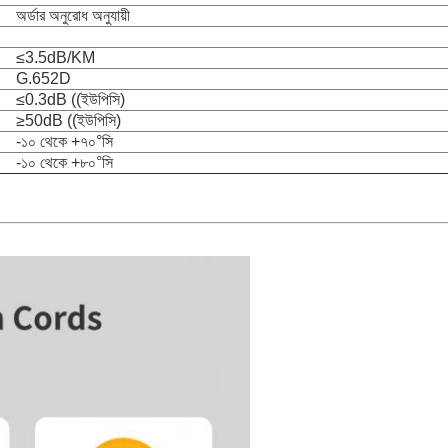
অর্ডার অনুরোধ অনুযায়ী
≤3.5dB/KM
G.652D
≤0.3dB ((ইউপিসি)
≥50dB ((ইউপিসি)
-১০ থেকে +৭০°সি
-১০ থেকে +৮০°সি