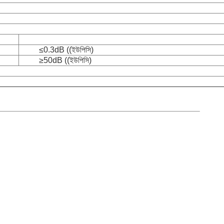
≤0.3dB ((ইউপিসি)
≥50dB ((ইউপিসি)