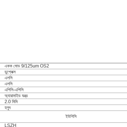
একক মোড 9/125um OS2
ডুপ্লেক্স
এলসি
এলসি
এপিসি-এপিসি
অ্যারামাইড যন্ত্র
2.0 মিমি
হলুদ
ইউপিসি
LSZH