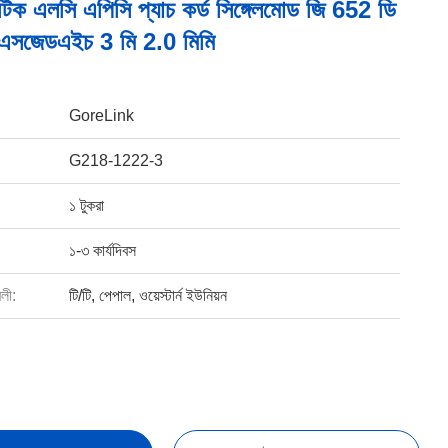
িক এলসি এপিসি প্যাচ কর্ড সিঙ্গেলমোড জি 652 ডি
এলএসজেডএইচ 3 মি 2.0 মিমি
GoreLink
G218-1222-3
১ টুকরা
১-৩ কার্যদিবস
বলী:
টি/টি, পেপাল, ওয়েস্টার্ন ইউনিয়ন