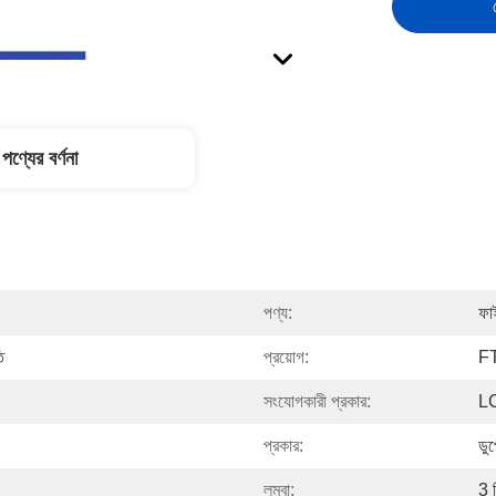
পণ্যের বর্ণনা
পণ্য:
ফা
ি
প্রয়োগ:
FT
সংযোগকারী প্রকার:
L
প্রকার:
ডুপ
লম্বা:
3 