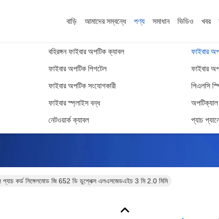
বাড়ি
আমাদের সম্বন্ধে
পণ্য
সমাধান
ভিডিও
খবর
বহিরঙ্গন ফাইবার অপটিক ক্যাবল
ফাইবার অপট
ফাইবার অপটিক পিগটেল
ফাইবার অপট
ফাইবার অপটিক সংযোগকারী
পিএলসি স্প
পণ্যের বিবরণ
ফাইবার স্প্লাইস বন্ধ
অপটিক্যাল ট
নেটওয়ার্ক ক্যাবল
প্যাচ প্যান
প্যাচ কর্ড সিঙ্গেলমোড জি 652 ডি ডুপ্লেক্স এলএসজেডএইচ 3 মি 2.0 মিমি