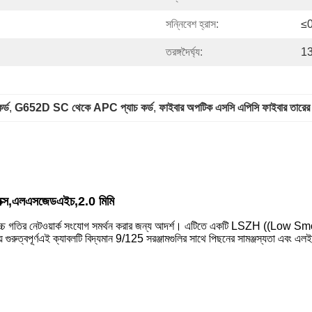
সন্নিবেশ হ্রাস:
≤
তরঙ্গদৈর্ঘ্য:
1
র্ড
, 
G652D SC থেকে APC প্যাচ কর্ড
, 
ফাইবার অপটিক এসসি এপিসি ফাইবার তারের
্লেক্স,এলএসজেডএইচ,2.0 মিমি
র নেটওয়ার্ক সংযোগ সমর্থন করার জন্য আদর্শ। এটিতে একটি LSZH ((Low Smoke Z
েয়ে গুরুত্বপূর্ণএই ক্যাবলটি বিদ্যমান 9/125 সরঞ্জামগুলির সাথে পিছনের সামঞ্জস্যতা এব