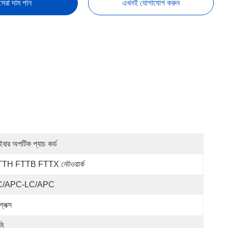
সেরা দাম পান
এখনই যোগাযোগ করুন
ইবার অপটিক প্যাচ কর্ড
TH FTTB FTTX নেটওয়ার্ক
C/APC-LC/APC
্লেক্স
মি