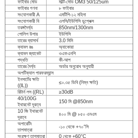
ফাইবার মোড
মাল্টি-মোড OM3 50/125um
ফাইবার গণনা
৮ ফাইবার
সংযোগকারী A
এমটিপি-১২ মহিলা
সংযোগকারী বি
এলসি/ইউপিসি ডুপ্লেক্স
তরঙ্গদৈর্ঘ্য
850nm/1300nm
পোলিশ উপায়
ইউপিসি
তারের ব্যাসার্ধ
3.0 মিমি
ক্যাবল রঙ
অ্যাকোয়া
ক্যাবল জ্যাকেট
ওএফএনপি
পদ্ধতি
কী-আপ
তারের দৈর্ঘ্য
অর্ডার অনুরোধ অনুযায়ী
অপটিক্যাল পারফরম্যান্স
ইনসার্টের ক্ষতি
≤০.৩৫ ডিবি (নিম্ন ক্ষতি)
((IL))
রিটার্ন লস ((RL)
≥30dB
40/100G
150 মি @850nm
ইথারনেট দূরত্ব
10 জি ইথারনেট
৪০০ মি @ ৮৫০ এনএম
দূরত্ব
অপারেটিং
-১০ থেকে +৭০°সি
তাপমাত্রা
সংরক্ষণ তাপমাত্রা
0 থেকে +60°C