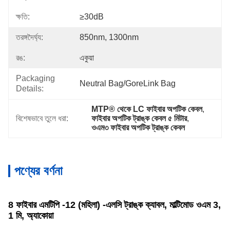
ক্ষতি:
≥30dB
তরঙ্গদৈর্ঘ্য:
850nm, 1300nm
রঙ:
একুয়া
Packaging
Neutral Bag/GoreLink Bag
Details:
MTP® থেকে LC ফাইবার অপটিক কেবল
, 
বিশেষভাবে তুলে ধরা:
ফাইবার অপটিক ট্রাঙ্ক কেবল ৫ মিটার
, 
ওএম৩ ফাইবার অপটিক ট্রাঙ্ক কেবল
পণ্যের বর্ণনা
8 ফাইবার এমটিপি -12 (মহিলা) -এলসি ট্রাঙ্ক ক্যাবল, মাল্টিমোড ওএম 3,
1 মি, অ্যাকোয়া