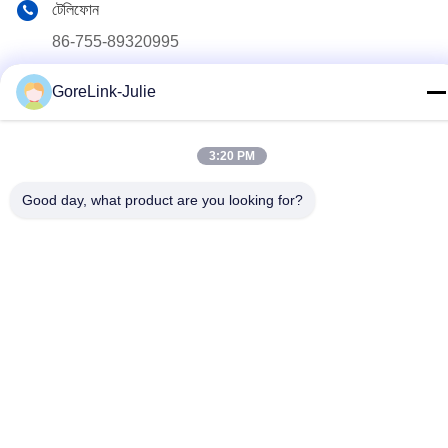
টেলিফোন
86-755-89320995
ই-মেইল
GoreLink-Julie
sales@gorelink.com
ঠিকানা
3:20 PM
৪ এফ, বিল্ডিং ই, শেনটু সেন্টার, ১ নং হুইলং রোড, লংগাং জেলা, শেঞ্জেন, চীন
Good day, what product are you looking for?
গোপনীয়তা নীতি
|
সাইট ম্যাপ
চীন ভালো মানের ইনডোর ফাইবার অপটিক ক্যাবল সরবরাহকারী। কপিরাইট © 2025-
2026 Gorelink Communication (Shenzhen) Co., Ltd. সমস্ত অধিকার
সংরক্ষিত।