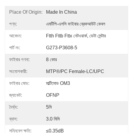
Place Of Origin:
Made In China
পণ্য:
এমটিপি-এলসি ফাইবার ব্রেকআউট কেবল
আবেদন:
Ftth Fttb Fttx নেটওয়ার্ক, ডেটা সেন্টার
পার্ট নং:
G273-P3608-5
ফাইবার গণনা:
8 কোর
সংযোগকারী:
MTP®/PC Female-LC/UPC
ফাইবার মোড:
মাল্টিমোড OM3
জ্যাকেট:
OFNP
দৈর্ঘ্য:
5মি
ব্যাস:
3.0 মিমি
সন্নিবেশ ক্ষতি:
≤0.35dB