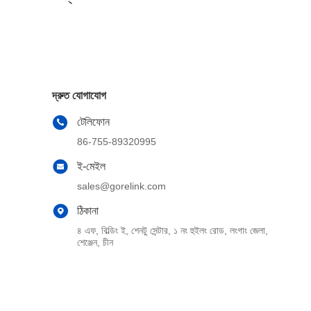
দ্রুত যোগাযোগ
টেলিফোন
86-755-89320995
ই-মেইল
sales@gorelink.com
ঠিকানা
৪ এফ, বিল্ডিং ই, শেনটু সেন্টার, ১ নং হুইলং রোড, লংগাং জেলা,
শেঞ্জেন, চীন