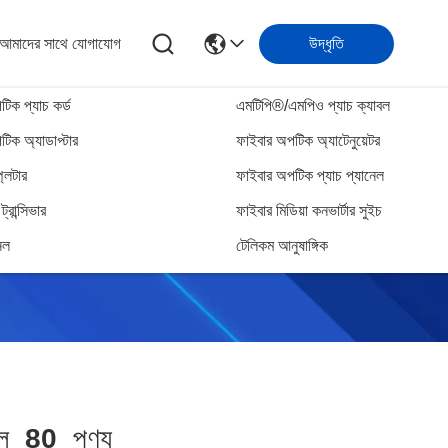
আমাদের সাথে যোগাযোগ
উদ্ধৃতি
িক প্যাচ কর্ড
এমটিপি®/এমপিও প্যাচ ক্যাবল
িক অ্যাডাপ্টার
ফাইবার অপটিক অ্যাটেনুয়েটর
্লিটার
ফাইবার অপটিক প্যাচ প্যানেল
্রান্সিভার
ফাইবার মিডিয়া কনভার্টার সুইচ
েল
টেলিকম আনুষাঙ্গিক
িল
80
পণ্য