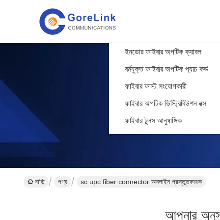
ইনডোর ফাইবার অপটিক ক্যাবল
বর্মযুক্ত ফাইবার অপটিক প্যাচ কর্ড
ফাইবার ফাস্ট সংযোগকারী
ফাইবার অপটিক ডিস্ট্রিবিউশন বক্স
ফাইবার টুলস আনুষাঙ্গিক
বাড়ি
পণ্য
sc upc fiber connector অনলাইন প্রস্তুতকারক
আপনার অনুস