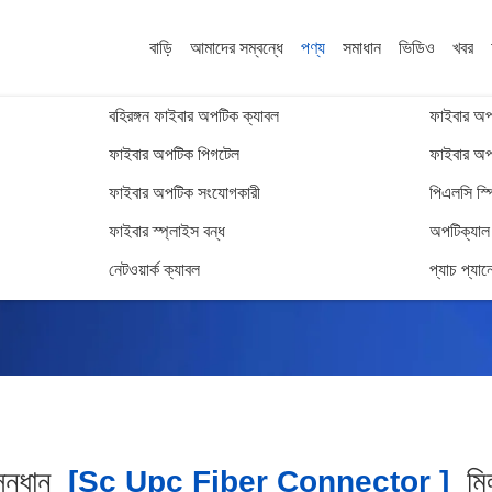
বাড়ি
আমাদের সম্বন্ধে
পণ্য
সমাধান
ভিডিও
খবর
বহিরঙ্গন ফাইবার অপটিক ক্যাবল
ফাইবার অপট
ফাইবার অপটিক পিগটেল
ফাইবার অপট
ফাইবার অপটিক সংযোগকারী
পিএলসি স্প
অনুসন্ধান ফলাফল
ফাইবার স্প্লাইস বন্ধ
অপটিক্যাল ট
নেটওয়ার্ক ক্যাবল
প্যাচ প্যান
ন্ধান
[sc Upc Fiber Connector ]
ম