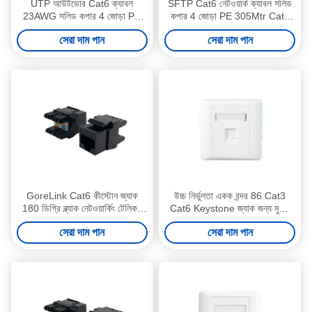
UTP আউটডোর Cat6 ক্যাবল
SFTP Cat6 নেটওয়ার্ক ক্যাবল সলিড
23AWG সলিড কপার 4 জোড়া PE
কপার 4 জোড়া PE 305Mtr Cat6
জ্যাকেট কালো 305Mtr
ইথারনেট ক্যাবল
সেরা দাম পান
সেরা দাম পান
GoreLink Cat6 কীস্টোন জ্যাক
উচ্চ নির্ভুলতা একক বন্দর 86 Cat3
180 ডিগ্রি ব্ল্যাক নেটওয়ার্কিং টেলিকম
Cat6 Keystone জ্যাক জন্য মুখের
আনুষাঙ্গিক
প্লেট
সেরা দাম পান
সেরা দাম পান