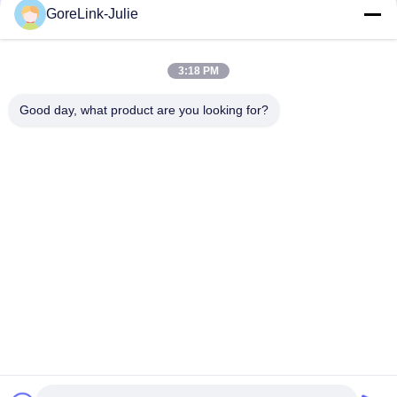
GoreLink-Julie
সোশ্যাল মিডিয়া
3:18 PM
দ্রুত যোগাযোগ
Good day, what product are you looking for?
টেলিফোন
86-755-89320995
ই-মেইল
sales@gorelink.com
ঠিকানা
৪ এফ, বিল্ডিং ই, শেনটু সেন্টার, ১ নং হুইলং রোড, লংগাং জেলা, শেঞ্জেন, চীন
গোপনীয়তা নীতি
|
সাইট ম্যাপ
চীন ভালো মানের ইনডোর ফাইবার অপটিক ক্যাবল সরবরাহকারী। কপিরাইট © 2025-
2026 Gorelink Communication (Shenzhen) Co., Ltd. সমস্ত অধিকার