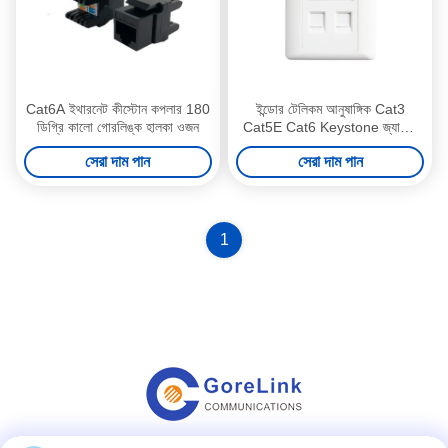
Cat6A ইথারনেট কীস্টোন কপলার 180
ইন্ডোর টেলিকম আনুষাঙ্গিক Cat3
ডিগ্রি কালো গোরলিঙ্ক হালকা ওজন
Cat5E Cat6 Keystone জ্যাকের
জন্য ডুয়াল পোর্ট ফেস প্লেট
সেরা দাম পান
সেরা দাম পান
1