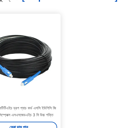
টিএইচ ড্রপ প্যাচ কর্ড এসসি ইউপিসি জি
ম্প্লেক্স এলএসজেডএইচ 3 মি উচ্চ শক্তি
সেরা দাম পান