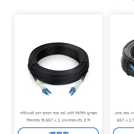
লাইটওয়েট ড্রপ ক্যাবল প্যাচ কর্ড এলসি ইউপিসি ডুপ্লেক্স
একক মোড এফটি
সিঙ্গলমোড জি 657 এ 1 এলএসজেডএইচ 3 মি
657 এ 1 সি
সেরা দাম পান