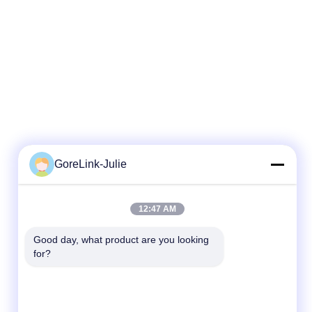
GoreLink-Julie
দ্রুত যোগাযোগ
12:47 AM
টেলিফোন
Good day, what product are you looking 
for?
86-755-89320995
ই-মেইল
sales@gorelink.com