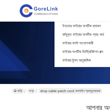
ইনডোর ফাইবার অপটিক ক্যাবল
বর্মযুক্ত ফাইবার অপটিক প্যাচ কর্ড
ফাইবার ফাস্ট সংযোগকারী
ফাইবার অপটিক ডিস্ট্রিবিউশন বক্স
ফাইবার টুলস আনুষাঙ্গিক
বাড়ি
পণ্য
drop cable patch cord অনলাইন প্রস্তুতকারক
আপনার অনু