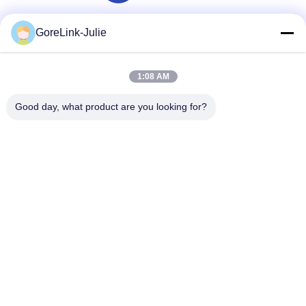
GoreLink-Julie
সোশ্যাল মিডিয়া
1:08 AM
দ্রুত যোগাযোগ
Good day, what product are you looking for?
টেলিফোন
86-755-89320995
ই-মেইল
sales@gorelink.com
ঠিকানা
৪ এফ, বিল্ডিং ই, শেনটু সেন্টার, ১ নং হুইলং রোড, লংগাং জেলা, শেঞ্জেন, চীন
গোপনীয়তা নীতি
|
সাইট ম্যাপ