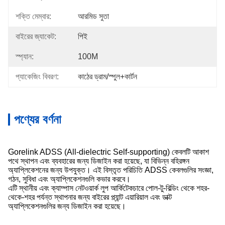
শক্তি মেম্বার:
আরমিড সুতা
বাইরের জ্যাকেট:
পিই
স্প্যান:
100M
প্যাকেজিং বিবরণ:
কাঠের ড্রাম/স্পুল+কার্টন
পণ্যের বর্ণনা
Gorelink ADSS (All-dielectric Self-supporting) কেবলটি আকাশ
পথে স্থাপন এবং ব্যবহারের জন্য ডিজাইন করা হয়েছে, যা বিভিন্ন বহিরঙ্গন
অ্যাপ্লিকেশনের জন্য উপযুক্ত। এই বিস্তৃত পরিচিতি ADSS কেবলগুলির সংজ্ঞা,
গঠন, সুবিধা এবং অ্যাপ্লিকেশনগুলি কভার করবে।
এটি স্থানীয় এবং ক্যাম্পাস নেটওয়ার্ক লুপ আর্কিটেকচারে পোল-টু-বিল্ডিং থেকে শহর-
থেকে-শহর পর্যন্ত স্থাপনার জন্য বাইরের প্ল্যান্ট এয়ারিয়াল এবং ডাক্ট
অ্যাপ্লিকেশনগুলির জন্য ডিজাইন করা হয়েছে।