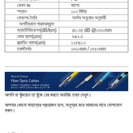
কেবল রঙ
কালো
স্প্যান
১০০ মিটার
কেবলের দৈর্ঘ্য
অর্ডার অনুরোধ অনুযায়ী
অপটিক্যাল পারফরম্যান্স
অ্যাটেনিউয়েশন(dB/km)
≤০.৩৫ dB @১৩১০nm
কোর ব্যাস(um)
৯±২.৫
ক্ল্যাডিং ব্যাস(um)
১২৫±১.০
তরঙ্গদৈর্ঘ্য
১৩১০nm / ১৫৫০nm
আপনি যা খুঁজছেন তা খুঁজে বের করতে অর্ডারিং তথ্য দেখুন।
আপনার কোনো সাহায্যের প্রয়োজন হলে, অনুগ্রহ করে আমাদের সাথে যোগাযোগ
করুন।