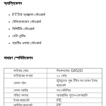
অ্যাপ্লিকেশন
FTTH অ্যাক্সেস নেটওয়ার্ক
টেলিযোগাযোগ নেটওয়ার্ক
সিসিটিভি নেটওয়ার্ক
ডেটা সেন্টার
স্থানীয় এলাকা নেটওয়ার্ক
সাধারণ স্পেসিফিকেশন
ফাইবার মোড
সিঙ্গেলমোড G652D
ফাইবারের সংখ্যা
১২ কোর
স্ট্র্যান্ডেড লুজ টিউব সহ ডাবল ইনার
কেবল গঠন
জ্যাকেট
কেবল আর্মার
নন-মেটালিক
শক্তি সদস্য
অ্যারামিড সুতা+এফআরপি
ইনার জ্যাকেট
PE
আউটার জ্যাকেট
PE