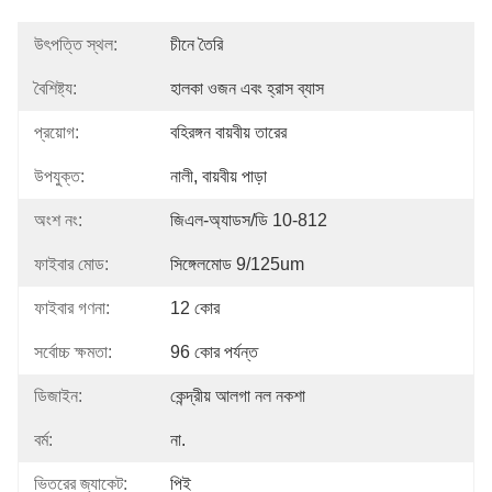
উৎপত্তি স্থল:
চীনে তৈরি
বৈশিষ্ট্য:
হালকা ওজন এবং হ্রাস ব্যাস
প্রয়োগ:
বহিরঙ্গন বায়বীয় তারের
উপযুক্ত:
নালী, বায়বীয় পাড়া
অংশ নং:
জিএল-অ্যাডস/ডি 10-812
ফাইবার মোড:
সিঙ্গেলমোড 9/125um
ফাইবার গণনা:
12 কোর
সর্বোচ্চ ক্ষমতা:
96 কোর পর্যন্ত
ডিজাইন:
কেন্দ্রীয় আলগা নল নকশা
বর্ম:
না.
ভিতরের জ্যাকেট:
পিই