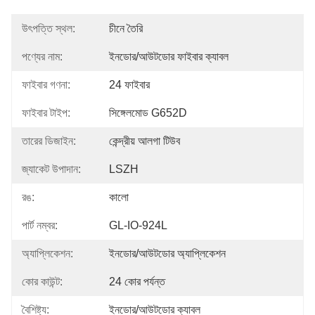
উৎপত্তি স্থল:
চীনে তৈরি
পণ্যের নাম:
ইনডোর/আউটডোর ফাইবার ক্যাবল
ফাইবার গণনা:
24 ফাইবার
ফাইবার টাইপ:
সিঙ্গেলমোড G652D
তারের ডিজাইন:
কেন্দ্রীয় আলগা টিউব
জ্যাকেট উপাদান:
LSZH
রঙ:
কালো
পার্ট নম্বর:
GL-IO-924L
অ্যাপ্লিকেশন:
ইনডোর/আউটডোর অ্যাপ্লিকেশন
কোর কাউন্ট:
24 কোর পর্যন্ত
বৈশিষ্ট্য:
ইনডোর/আউটডোর ক্যাবল