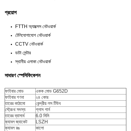
প্রয়োগ
FTTH অ্যাক্সেস নেটওয়ার্ক
টেলিযোগাযোগ নেটওয়ার্ক
CCTV নেটওয়ার্ক
ডাটা সেন্টার
স্থানীয় এলাকা নেটওয়ার্ক
সাধারণ স্পেসিফিকেশন
ফাইবার মোড
একক মোড G652D
ফাইবার গণনা
২৪ কোর
তারের কাঠামো
কেন্দ্রীয় লস টিউব
স্ট্রেংথ সদস্য
গ্লাস গার্ন
তারের ব্যাসার্ধ
6.0 মিমি
ক্যাবল জ্যাকেট
LSZH
ক্যাবল রঙ
কালো