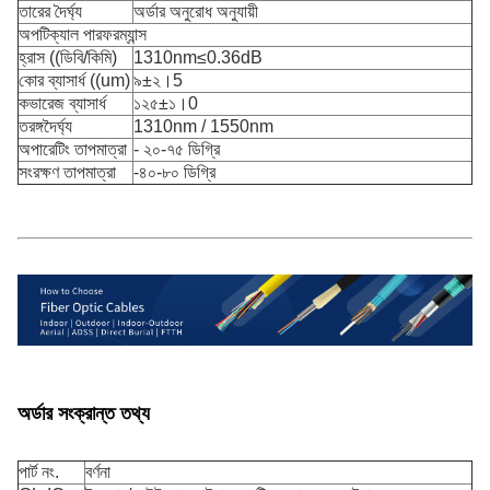
তারের দৈর্ঘ্য
অর্ডার অনুরোধ অনুযায়ী
অপটিক্যাল পারফরম্যান্স
হ্রাস ((ডিবি/কিমি)
1310nm≤0.36dB
কোর ব্যাসার্ধ ((um)
৯±২।5
কভারেজ ব্যাসার্ধ
১২৫±১।0
তরঙ্গদৈর্ঘ্য
1310nm / 1550nm
অপারেটিং তাপমাত্রা
- ২০-৭৫ ডিগ্রি
সংরক্ষণ তাপমাত্রা
-৪০-৮০ ডিগ্রি
অর্ডার সংক্রান্ত তথ্য
পার্ট নং.
বর্ণনা