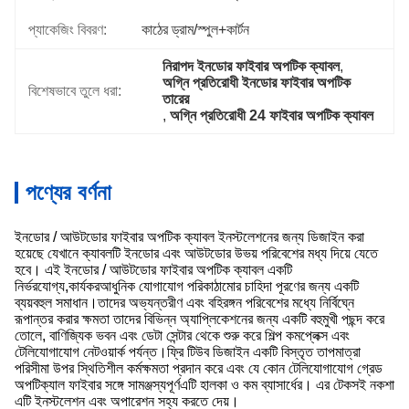
প্যাকেজিং বিবরণ:
কাঠের ড্রাম/স্পুল+কার্টন
নিরাপদ ইনডোর ফাইবার অপটিক ক্যাবল
, 
অগ্নি প্রতিরোধী ইনডোর ফাইবার অপটিক 
বিশেষভাবে তুলে ধরা:
তারের
, 
অগ্নি প্রতিরোধী 24 ফাইবার অপটিক ক্যাবল
পণ্যের বর্ণনা
ইনডোর / আউটডোর ফাইবার অপটিক ক্যাবল ইনস্টলেশনের জন্য ডিজাইন করা
হয়েছে যেখানে ক্যাবলটি ইনডোর এবং আউটডোর উভয় পরিবেশের মধ্য দিয়ে যেতে
হবে। এই ইনডোর / আউটডোর ফাইবার অপটিক ক্যাবল একটি
নির্ভরযোগ্য,কার্যকরআধুনিক যোগাযোগ পরিকাঠামোর চাহিদা পূরণের জন্য একটি
ব্যয়বহুল সমাধান।তাদের অভ্যন্তরীণ এবং বহিরঙ্গন পরিবেশের মধ্যে নির্বিঘ্নে
রূপান্তর করার ক্ষমতা তাদের বিভিন্ন অ্যাপ্লিকেশনের জন্য একটি বহুমুখী পছন্দ করে
তোলে, বাণিজ্যিক ভবন এবং ডেটা সেন্টার থেকে শুরু করে শিল্প কমপ্লেক্স এবং
টেলিযোগাযোগ নেটওয়ার্ক পর্যন্ত।ফ্রি টিউব ডিজাইন একটি বিস্তৃত তাপমাত্রা
পরিসীমা উপর স্থিতিশীল কর্মক্ষমতা প্রদান করে এবং যে কোন টেলিযোগাযোগ গ্রেড
অপটিক্যাল ফাইবার সঙ্গে সামঞ্জস্যপূর্ণএটি হালকা ও কম ব্যাসার্ধের। এর টেকসই নকশা
এটি ইনস্টলেশন এবং অপারেশন সহ্য করতে দেয়।