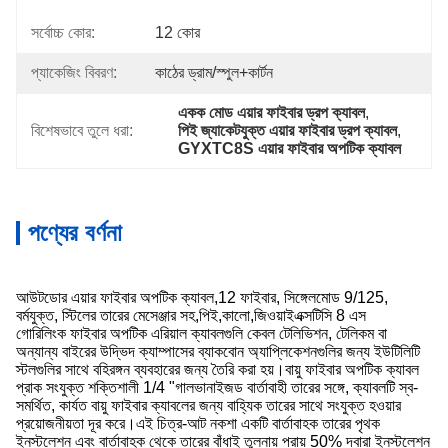
সর্বোচ্চ কোর:
12 কোর
প্যাকেজিং বিবরণ:
কাঠের ড্রাম/স্পুল+কার্টন
একক মোড এয়ার ফাইবার ড্রপ ক্যাবল
, 
বিশেষভাবে তুলে ধরা:
পিই জ্যাকেটযুক্ত এয়ার ফাইবার ড্রপ ক্যাবল
, 
GYXTC8S এয়ার ফাইবার অপটিক ক্যাবল
পণ্যের বর্ণনা
আউটডোর এয়ার ফাইবার অপটিক ক্যাবল,12 ফাইবার, সিঙ্গেলমোড 9/125,
বর্মযুক্ত, স্টিলের তারের মেসেঞ্জার সহ,পিই,কালো,জিওয়াইএক্সটিসি 8 এস
গোরিলিংক ফাইবার অপটিক এরিয়াল ক্যাবলগুলি কেবল টেলিভিশন, টেলিকম বা
অন্যান্য বাইরের উদ্ভিদ ক্যাম্পাসের ব্যাকবোন অ্যাপ্লিকেশনগুলির জন্য ইউটিলিটি
স্টলগুলির সাথে বহিরঙ্গন ব্যবহারের জন্য তৈরি করা হয়।বায়ু ফাইবার অপটিক ক্যাবল
প্রাক সংযুক্ত শক্তিশালী 1/4 "গালভানাইজড বার্তাবাহী তারের সঙ্গে, ক্যাবলটি স্ব-
সমর্থিত, কার্যত বায়ু ফাইবার ক্যাবলের জন্য বাহ্যিক তারের সাথে সংযুক্ত হওয়ার
প্রয়োজনীয়তা দূর করে।এই চিত্র-আট নকশা একটি বার্তাবাহক তারের পৃথক
ইনস্টলেশন এবং বার্তাবাহক থেকে তারের বাঁধাই তুলনায় প্রায় 50% দ্বারা ইনস্টলেশন