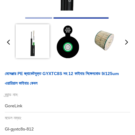
মেসেঞ্জার PE জ্যাকেটযুক্ত GYXTC8S সহ 12 ফাইবার সিঙ্গেলমোড 9/125um
এয়ারিয়াল ফাইবার কেবল
ব্র্যান্ড নাম:
GoreLink
মডেল নম্বর:
Gl-gyxtc8s-812