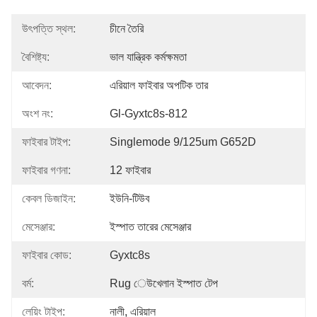
উৎপত্তি স্থল:
চীনে তৈরি
বৈশিষ্ট্য:
ভাল যান্ত্রিক কর্মক্ষমতা
আবেদন:
এরিয়াল ফাইবার অপটিক তার
অংশ নং:
Gl-Gyxtc8s-812
ফাইবার টাইপ:
Singlemode 9/125um G652D
ফাইবার গণনা:
12 ফাইবার
কেবল ডিজাইন:
ইউনি-টিউব
মেসেঞ্জার:
ইস্পাত তারের মেসেঞ্জার
ফাইবার কোড:
Gyxtc8s
বর্ম:
Rug েউখেলান ইস্পাত টেপ
লেয়িং টাইপ:
নালী, এরিয়াল