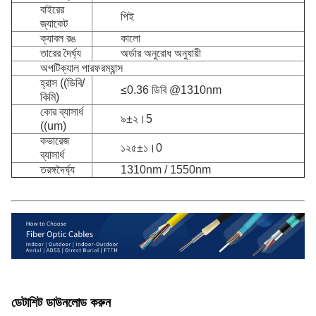
বাইরের
পিই
জ্যাকেট
ক্যাবল রঙ
কালো
তারের দৈর্ঘ্য
অর্ডার অনুরোধ অনুযায়ী
অপটিক্যাল পারফরম্যান্স
হ্রাস ((ডিবি/
≤0.36 ডিবি @1310nm
কিমি)
কোর ব্যাসার্ধ
৯±২।5
((um)
কভারেজ
১২৫±১।0
ব্যাসার্ধ
তরঙ্গদৈর্ঘ্য
1310nm / 1550nm
ডেটাশিট ডাউনলোড করুন