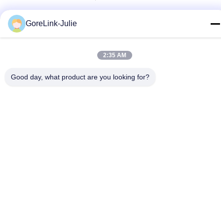
টেলিফোন
GoreLink-Julie
86-755-89320995
ই-মেইল
2:35 AM
sales@gorelink.com
Good day, what product are you looking for?
ঠিকানা
৪ এফ, বিল্ডিং ই, শেনটু সেন্টার, ১ নং হুইলং রোড, লংগাং জেলা, শেঞ্জেন, চীন
গোপনীয়তা নীতি
|
সাইট ম্যাপ
চীন ভালো মানের ইনডোর ফাইবার অপটিক ক্যাবল সরবরাহকারী। কপিরাইট © 2025-
2026 Gorelink Communication (Shenzhen) Co., Ltd. সমস্ত অধিকার
সংরক্ষিত।