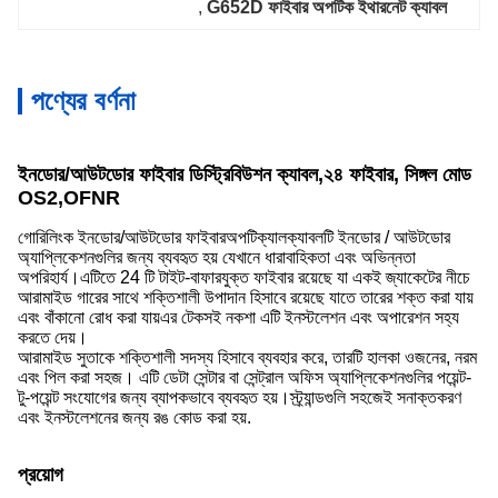
, 
G652D ফাইবার অপটিক ইথারনেট ক্যাবল
পণ্যের বর্ণনা
ইনডোর/আউটডোর ফাইবার ডিস্ট্রিবিউশন ক্যাবল,২৪ ফাইবার, সিঙ্গল মোড
OS2,OFNR
গোরিলিংক ইনডোর/আউটডোর ফাইবার
অপটিক্যাল
ক্যাবলটি ইনডোর / আউটডোর
অ্যাপ্লিকেশনগুলির জন্য ব্যবহৃত হয় যেখানে ধারাবাহিকতা এবং অভিন্নতা
অপরিহার্য।এটিতে 24 টি টাইট-বাফারযুক্ত ফাইবার রয়েছে যা একই জ্যাকেটের নীচে
আরামাইড গারের সাথে শক্তিশালী উপাদান হিসাবে রয়েছে যাতে তারের শক্ত করা যায়
এবং বাঁকানো রোধ করা যায়এর টেকসই নকশা এটি ইনস্টলেশন এবং অপারেশন সহ্য
করতে দেয়।
আরামাইড সুতাকে শক্তিশালী সদস্য হিসাবে ব্যবহার করে, তারটি হালকা ওজনের, নরম
এবং পিল করা সহজ। এটি ডেটা সেন্টার বা সেন্ট্রাল অফিস অ্যাপ্লিকেশনগুলির পয়েন্ট-
টু-পয়েন্ট সংযোগের জন্য ব্যাপকভাবে ব্যবহৃত হয়।স্ট্র্যান্ডগুলি সহজেই সনাক্তকরণ
এবং ইনস্টলেশনের জন্য রঙ কোড করা হয়.
প্রয়োগ