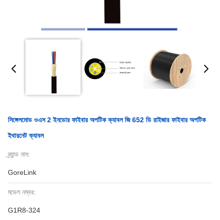
সিঙ্গেলমোড ওএস 2 ইনডোর ফাইবার অপটিক ক্যাবল জি 652 ডি রাইজার ফাইবার অপটিক
ইথারনেট ক্যাবল
ব্র্যান্ড নাম:
GoreLink
মডেল নম্বর:
G1R8-324