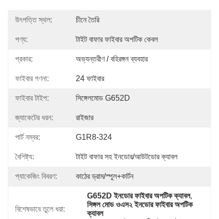
উৎপত্তি স্থল:
চীনে তৈরি
পণ্য:
টাইট বাফার ফাইবার অপটিক কেবল
প্রকার:
অভ্যন্তরীণ / বহিরঙ্গন ব্যবহার
ফাইবার গণনা:
24 ফাইবার
ফাইবার টাইপ:
সিঙ্গেলমোড G652D
জ্যাকেটের ধরন:
রাইজার
পার্ট নম্বর:
G1R8-324
বৈশিষ্ট্য:
টাইট বাফার সহ ইনডোর/আউটডোর ক্যাবল
প্যাকেজিং বিবরণ:
কাঠের ড্রাম/স্পুল+কার্টন
G652D ইনডোর ফাইবার অপটিক ক্যাবল
, 
সিঙ্গল মোড ওএস২ ইনডোর ফাইবার অপটিক 
বিশেষভাবে তুলে ধরা:
ক্যাবল