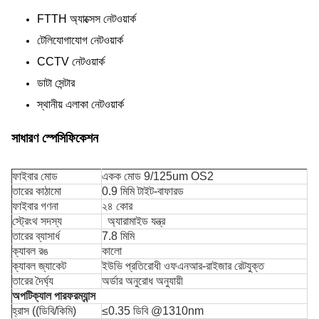
FTTH অ্যাক্সেস নেটওয়ার্ক
টেলিযোগাযোগ নেটওয়ার্ক
CCTV নেটওয়ার্ক
ডাটা সেন্টার
স্থানীয় এলাকা নেটওয়ার্ক
সাধারণ স্পেসিফিকেশন
ফাইবার মোড
একক মোড 9/125um OS2
তারের কাঠামো
0.9 মিমি টাইট-বাফারড
ফাইবার গণনা
২৪ কোর
স্ট্রেংথ সদস্য
অ্যারামাইড যন্ত্র
তারের ব্যাসার্ধ
7.8 মিমি
ক্যাবল রঙ
কালো
ক্যাবল জ্যাকেট
ইউভি প্রতিরোধী ওফএনআর-রাইজার রেটযুক্ত
তারের দৈর্ঘ্য
অর্ডার অনুরোধ অনুযায়ী
অপটিক্যাল পারফরম্যান্স
হ্রাস ((ডিবি/কিমি)
≤0.35 ডিবি @1310nm