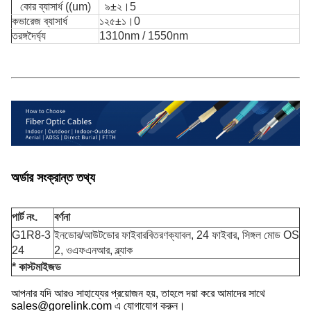
কোর ব্যাসার্ধ ((um)
৯±২।5
কভারেজ ব্যাসার্ধ
১২৫±১।0
তরঙ্গদৈর্ঘ্য
1310nm / 1550nm
অর্ডার সংক্রান্ত তথ্য
পার্ট নং.
বর্ণনা
G1R8-3
ইনডোর/আউটডোর ফাইবার
বিতরণ
ক্যাবল, 24 ফাইবার, সিঙ্গল মোড OS
24
2, ওএফএনআর, ব্ল্যাক
* কাস্টমাইজড
আপনার যদি আরও সাহায্যের প্রয়োজন হয়, তাহলে দয়া করে আমাদের সাথে
sales@gorelink.com এ যোগাযোগ করুন।