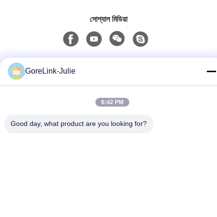
সোশ্যাল মিডিয়া
দ্রুত যোগাযোগ
GoreLink-Julie
টেলিফোন
86-755-89320995
6:42 PM
ই-মেইল
Good day, what product are you looking for?
sales@gorelink.com
ঠিকানা
৪ এফ, বিল্ডিং ই, শেনটু সেন্টার, ১ নং হুইলং রোড, লংগাং জেলা, শেঞ্জেন, চীন
গোপনীয়তা নীতি
|
সাইট ম্যাপ
চীন ভালো মানের ইনডোর ফাইবার অপটিক ক্যাবল সরবরাহকারী। কপিরাইট © 2025