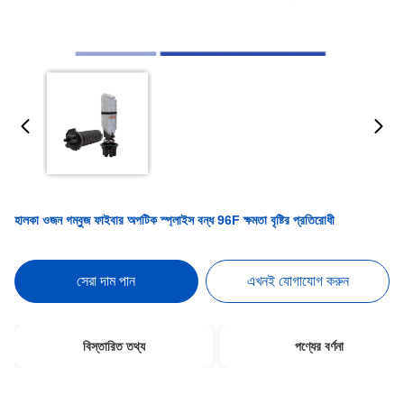
হালকা ওজন গম্বুজ ফাইবার অপটিক স্প্লাইস বন্ধ 96F ক্ষমতা বৃষ্টির প্রতিরোধী
সেরা দাম পান
এখনই যোগাযোগ করুন
বিস্তারিত তথ্য
পণ্যের বর্ণনা