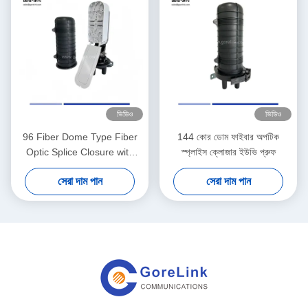
ভিডিও
ভিডিও
96 Fiber Dome Type Fiber
144 কোর ডোম ফাইবার অপটিক
Optic Splice Closure with
স্প্লাইস ক্লোজার ইউভি প্রুফ
High-Density Plastic for
সেরা দাম পান
সেরা দাম পান
Aerial and Underground
Mounting