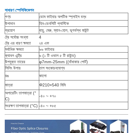
সাধারণ স্পেসিফিকেশন
পণ্য
ডোম ফাইবার অপটিক স্প্লাইস বন্ধ
উপাদান
হিন-ডেনসিটি প্লাস্টিক
প্রয়োগ
বায়ু, মেরু, ম্যান-হোল, ভূগর্ভস্থ মাউন্ট
ট্রে সর্বোচ্চ সংখ্যা
4
ট্রে এর ধারণ ক্ষমতা
২৪ এফ
সর্বাধিক ক্ষমতা
৯৬ ফাইবার
ক্যাবল এন্ট্রি
৬ (১ টি ওভাল ৫ টি রাউন্ড)
উপযুক্ত তারের
φ7mm-25mm ((বাঁধাকার পোর্ট)
সিলিং উপায়
তাপ সংকোচনযোগ্য
রঙ
কালো
মাত্রা
Φ210×540 মিমি
অপারেটিং তাপমাত্রা (°
-৪০ ~ +৭০
C)
সংরক্ষণ তাপমাত্রা (°C)
-৪০ ~ +৮৫