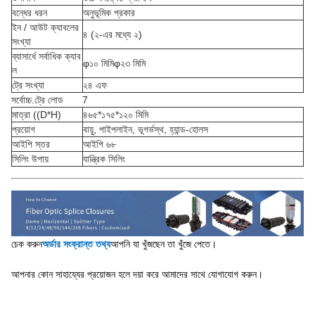
বন্ধের ধরন
অনুভূমিক প্রকার
ইন / আউট ক্যাবলের
৪ (২-এর মধ্যে ২)
সংখ্যা
ব্যাসার্ধে সর্বাধিক ক্যাব
φ১০ মিমিφ২৩ মিমি
ল
ট্রে সংখ্যা
২৪ এফ
সর্বোচ্চ.ট্রে লোড
7
মাত্রা ((D*H)
৪৬৫*১৭৫*১২০ মিমি
প্রয়োগ
বায়ু, পাইপলাইন, ভূগর্ভস্থ, হ্যান্ড-হোলস
আইপি স্তর
আইপি ৬৮
সিলিং উপায়
যান্ত্রিক সিলিং
চেক করুন
অর্ডার সংক্রান্ত তথ্য
আপনি যা খুঁজছেন তা খুঁজে পেতে।
আপনার কোন সাহায্যের প্রয়োজন হলে দয়া করে আমাদের সাথে যোগাযোগ করুন।