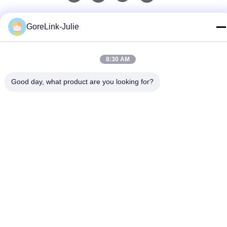
দ্রুত যোগাযোগ
GoreLink-Julie
টেলিফোন
86-755-89320995
8:30 AM
ই-মেইল
Good day, what product are you looking for?
sales@gorelink.com
ঠিকানা
৪ এফ, বিল্ডিং ই, শেনটু সেন্টার, ১ নং হুইলং রোড, লংগাং জেলা, শেঞ্জেন, চীন
গোপনীয়তা নীতি
|
সাইট ম্যাপ
চীন ভালো মানের ইনডোর ফাইবার অপটিক ক্যাবল সরবরাহকারী। কপিরাইট © 2025
Gorelink Communication (Shenzhen) Co., Ltd. সমস্ত অধিকার সংরক্ষিত।