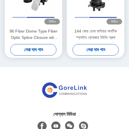
ভিডিও
ভিডিও
96 Fiber Dome Type Fiber
144 কোর ডোম ফাইবার অপটিক
Optic Splice Closure with
স্প্লাইস ক্লোজার ইউভি প্রুফ
High-Density Plastic for
সেরা দাম পান
সেরা দাম পান
Aerial and Underground
Mounting
সোশ্যাল মিডিয়া