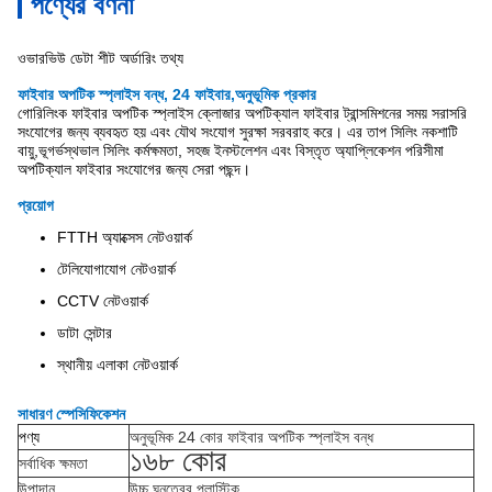
পণ্যের বর্ণনা
ওভারভিউ ডেটা শীট অর্ডারিং তথ্য
ফাইবার অপটিক স্প্লাইস বন্ধ, 24 ফাইবার,অনুভূমিক প্রকার
গোরিলিংক ফাইবার অপটিক স্প্লাইস ক্লোজার অপটিক্যাল ফাইবার ট্রান্সমিশনের সময় সরাসরি
সংযোগের জন্য ব্যবহৃত হয় এবং যৌথ সংযোগ সুরক্ষা সরবরাহ করে। এর তাপ সিলিং নকশাটি
বায়ু,ভূগর্ভস্থভাল সিলিং কর্মক্ষমতা, সহজ ইনস্টলেশন এবং বিস্তৃত অ্যাপ্লিকেশন পরিসীমা
অপটিক্যাল ফাইবার সংযোগের জন্য সেরা পছন্দ।
প্রয়োগ
FTTH অ্যাক্সেস নেটওয়ার্ক
টেলিযোগাযোগ নেটওয়ার্ক
CCTV নেটওয়ার্ক
ডাটা সেন্টার
স্থানীয় এলাকা নেটওয়ার্ক
সাধারণ স্পেসিফিকেশন
পণ্য
অনুভূমিক 24 কোর ফাইবার অপটিক স্প্লাইস বন্ধ
১৬৮ কোর
সর্বাধিক ক্ষমতা
উপাদান
উচ্চ ঘনত্বের প্লাস্টিক